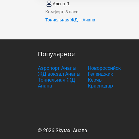
Алена Л.
Комфорт, 3 пасс.
Тоннельная ЖД – Анапа
Популярное
Аэропорт Анапы
Новороссийск
ЖД вокзал Анапы
Геленджик
Тоннельная ЖД
Керчь
Анапа
Краснодар
© 2026 Skytaxi Анапа